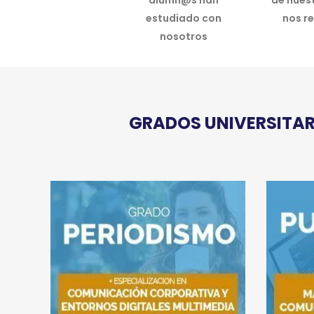
alumn@s han
de nues
estudiado con
nos r
nosotros
GRADOS UNIVERSITARI