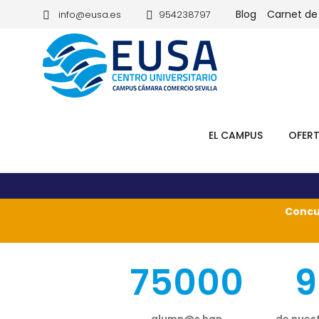
Blog
Carnet de
info@eusa.es
954238797
EL CAMPUS
OFER
Concu
75000