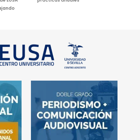
 de EUSA
prácticas anuales
ajando