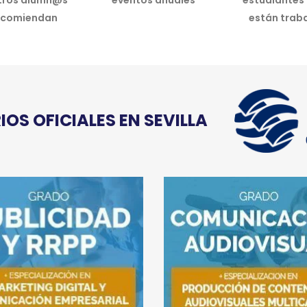
tros alumn@s
eventos anuales
estudiantes
ecomiendan
están trab
OS OFICIALES EN SEVILLA