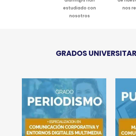
alumn@s han
de nues
estudiado con
nos r
nosotros
GRADOS UNIVERSITARI