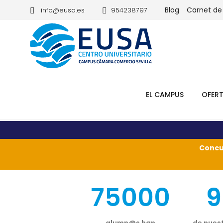
Blog
Carnet de
info@eusa.es
954238797
EL CAMPUS
OFER
Concu
75000