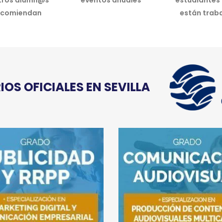
tros alumn@s
eventos anuales
estudiantes
ecomiendan
están trab
OS OFICIALES EN SEVILLA