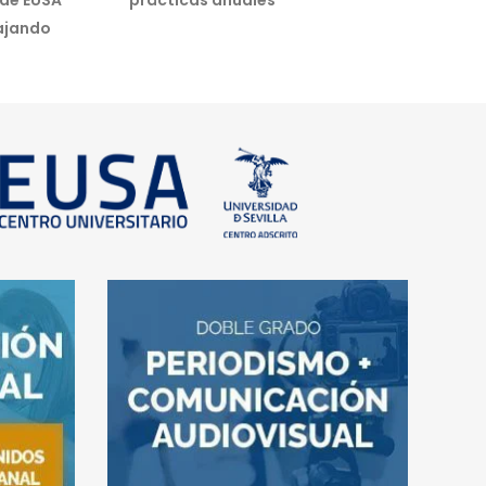
 de EUSA
prácticas anuales
ajando