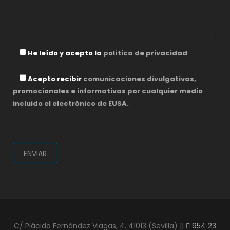
He leído y acepto la
política de privacidad
Acepto recibir
comunicaciones divulgativas,
promocionales e informativas por cualquier medio
incluido el electrónico de EUSA.
P
o
r
f
a
v
o
r
,
C/ Plácido Fernández Viagas, 4. 41013 (Sevilla) ||
954 23
d